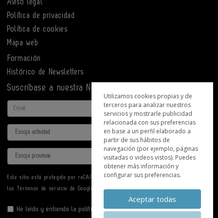
Aviso legal
Política de privacidad
Política de cookies
Mapa web
Formación
Histórico de Newsletters
Suscríbase a nuestra Newsletter
Utilizamos cookies propias y de
terceros para analizar nuestros
Email
servicios y mostrarle publicidad
relacionada con sus preferencias
Actividad
en base a un perfil elaborado a
partir de sus hábitos de
navegación (por ejemplo, páginas
Provincia
visitadas o videos vistos). Puedes
obtener más información y
configurar sus preferencias.
Este sitio está protegido por reCAPTCHA y se aplican la
Política de privacidad
y
los
Términos de servicio
de Google.
Aceptar todas
He leído y entiendo la
política de privacidad