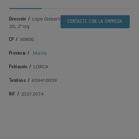
Lope Gisbert
Dirección /
CONTACTE CON LA EMPRESA
20, 2º izq
30800
CP /
Murcia
Provincia /
LORCA
Población /
659410059
Teléfono /
23212074
NIF /