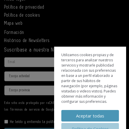
Política de privacidad
Política de cookies
Mapa web
Formación
Histórico de Newsletters
Suscríbase a nuestra Newsletter
Utilizamos cookies propias y de
terceros para analizar nuestros
Email
servicios y mostrarle publicidad
relacionada con sus preferencias
Actividad
en base a un perfil elaborado a
partir de sus hábitos de
navegación (por ejemplo, páginas
Provincia
visitadas o videos vistos). Puedes
obtener más información y
configurar sus preferencias.
Este sitio está protegido por reCAPTCHA y se aplican la
Política de privacidad
y
los
Términos de servicio
de Google.
Aceptar todas
He leído y entiendo la
política de privacidad
Política de Cookies