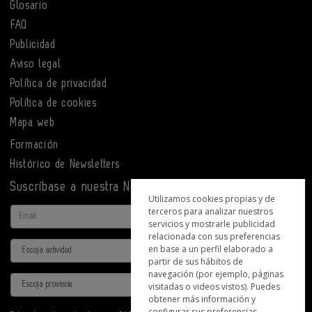
Glosario
FAQ
Publicidad
Aviso legal
Política de privacidad
Política de cookies
Mapa web
Formación
Histórico de Newsletters
Suscríbase a nuestra Newsletter
Utilizamos cookies propias y de
terceros para analizar nuestros
Email
servicios y mostrarle publicidad
relacionada con sus preferencias
Actividad
en base a un perfil elaborado a
partir de sus hábitos de
navegación (por ejemplo, páginas
Provincia
visitadas o videos vistos). Puedes
obtener más información y
configurar sus preferencias.