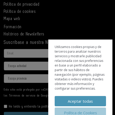
Política de privacidad
Política de cookies
Mapa web
Formación
Histórico de Newsletters
Suscríbase a nuestra Newsletter
Utilizamos cookies propias y de
terceros para analizar nuestros
Email
servicios y mostrarle publicidad
relacionada con sus preferencias
Actividad
en base a un perfil elaborado a
partir de sus hábitos de
navegación (por ejemplo, páginas
Provincia
visitadas o videos vistos). Puedes
obtener más información y
configurar sus preferencias.
Este sitio está protegido por reCAPTCHA y se aplican la
Política de privacidad
y
los
Términos de servicio
de Google.
Aceptar todas
He leído y entiendo la
política de privacidad
Política de Cookies