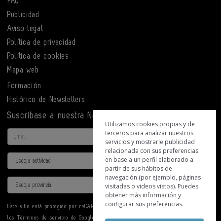
FAQ
Publicidad
Aviso legal
Política de privacidad
Política de cookies
Mapa web
Formación
Histórico de Newsletters
Suscríbase a nuestra Newsletter
Utilizamos cookies propias y de
terceros para analizar nuestros
Email
servicios y mostrarle publicidad
relacionada con sus preferencias
Actividad
en base a un perfil elaborado a
partir de sus hábitos de
navegación (por ejemplo, páginas
Provincia
visitadas o videos vistos). Puedes
obtener más información y
configurar sus preferencias.
Este sitio está protegido por reCAPTCHA y se aplican la
Política de privacidad
y
los
Términos de servicio
de Google.