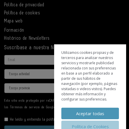
Política de privacidad
Política de cookies
Mapa web
Formación
Histórico de Newsletters
Suscríbase a nuestra Newsletter
Utilizamos cookies propias y de
terceros para analizar nuestros
Email
servicios y mostrarle publicidad
relacionada con sus preferencias
Actividad
en base a un perfil elaborado a
partir de sus hábitos de
navegación (por ejemplo, páginas
Provincia
visitadas o videos vistos). Puedes
obtener más información y
configurar sus preferencias.
Este sitio está protegido por reCAPTCHA y se aplican la
Política de privacidad
y
los
Términos de servicio
de Google.
Aceptar todas
He leído y entiendo la
política de privacidad
Política de Cookies