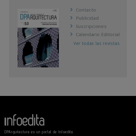
Contacto
Publicidad
Suscripciones
Calendario Editorial
Ver todas las revistas
DPArquitectura es un portal de Infoedita