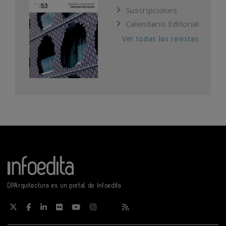
Suscripciones
Calendario Editorial
Ver todas las revistas
DPArquitectura es un portal de Infoedita