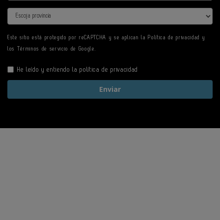
Provincia
Este sitio está protegido por reCAPTCHA y se aplican la
Política de privacidad
y
los
Términos de servicio
de Google.
He leído y entiendo la
política de privacidad
Enviar