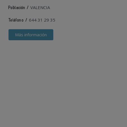
VALENCIA
Población /
644 31 29 35
Teléfono /
Más información