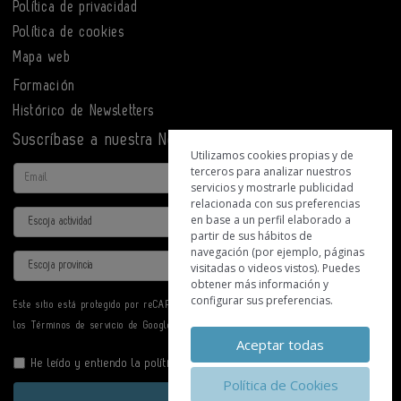
Política de privacidad
Política de cookies
Mapa web
Formación
Histórico de Newsletters
Suscríbase a nuestra Newsletter
Utilizamos cookies propias y de
terceros para analizar nuestros
Email
servicios y mostrarle publicidad
relacionada con sus preferencias
Actividad
en base a un perfil elaborado a
partir de sus hábitos de
navegación (por ejemplo, páginas
Provincia
visitadas o videos vistos). Puedes
obtener más información y
configurar sus preferencias.
Este sitio está protegido por reCAPTCHA y se aplican la
Política de privacidad
y
los
Términos de servicio
de Google.
Aceptar todas
He leído y entiendo la
política de privacidad
Política de Cookies
Enviar