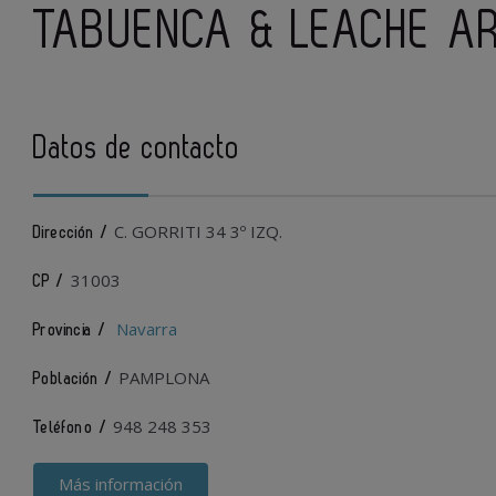
TABUENCA & LEACHE A
Datos de contacto
C. GORRITI 34 3º IZQ.
Dirección /
31003
CP /
Navarra
Provincia /
PAMPLONA
Población /
948 248 353
Teléfono /
Más información