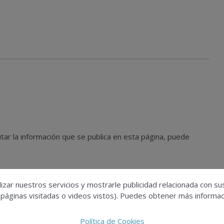
tar la información que se publica en esta página, puede
izar nuestros servicios y mostrarle publicidad relacionada con su
 páginas visitadas o videos vistos). Puedes obtener más informaci
nos a través de
dparquitectura@infoedita.es
.
Política de Cookies