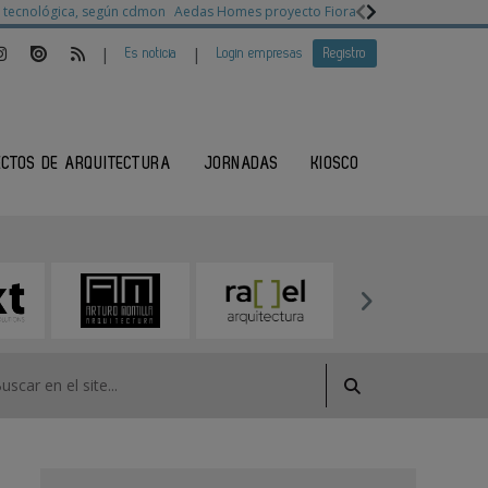
ia tecnológica, según cdmon
Aedas Homes proyecto Fiora
Ganadores Architec
|
|
Es noticia
Login empresas
Registro
ECTOS DE ARQUITECTURA
JORNADAS
KIOSCO