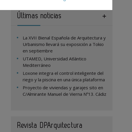
Últimas noticias
La XVII Bienal Española de Arquitectura y
Urbanismo llevará su exposición a Tokio
en septiembre
UTAMED, Universidad Atlántico
Mediterráneo
Loxone integra el control inteligente del
riego y la piscina en una única plataforma
Proyecto de viviendas y garajes sito en
C/Almirante Manuel de Vierna Nº13. Cádiz
Revista DPArquitectura