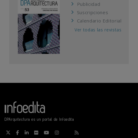
Publicidad
Suscripciones
Calendario Editorial
Ver todas las revistas
DPArquitectura es un portal de Infoedita