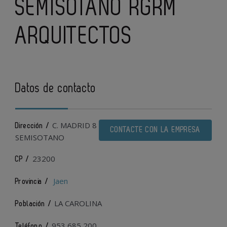
SEMISOTANO RGRM
ARQUITECTOS
Datos de contacto
C. MADRID 8
Dirección /
CONTACTE CON LA EMPRESA
SEMISOTANO
23200
CP /
Jaen
Provincia /
LA CAROLINA
Población /
953 685 200
Teléfono /