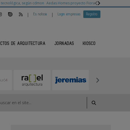
ia tecnológica, según cdmon
Aedas Homes proyecto Fiora
Ganadores Architec
|
|
Es noticia
Login empresas
Registro
ECTOS DE ARQUITECTURA
JORNADAS
KIOSCO