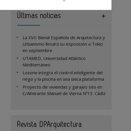
Últimas noticias
La XVII Bienal Española de Arquitectura y
Urbanismo llevará su exposición a Tokio
en septiembre
UTAMED, Universidad Atlántico
Mediterráneo
Loxone integra el control inteligente del
riego y la piscina en una única plataforma
Proyecto de viviendas y garajes sito en
C/Almirante Manuel de Vierna Nº13. Cádiz
Revista DPArquitectura