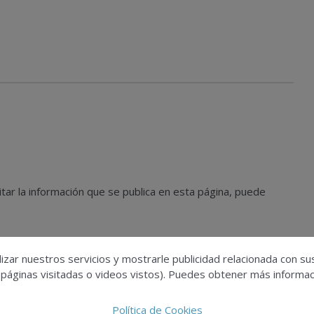
tar la información que se publica en esta página, puede
izar nuestros servicios y mostrarle publicidad relacionada con su
 páginas visitadas o videos vistos). Puedes obtener más informaci
nos a través de
dparquitectura@infoedita.es
.
Política de Cookies