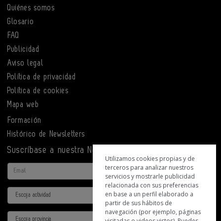
Quiénes somos
Glosario
FAQ
Publicidad
Aviso legal
Política de privacidad
Política de cookies
Mapa web
Formación
Histórico de Newsletters
Suscríbase a nuestra Newsletter
Utilizamos cookies propias y de
terceros para analizar nuestros
Email
servicios y mostrarle publicidad
relacionada con sus preferencias
Actividad
en base a un perfil elaborado a
partir de sus hábitos de
navegación (por ejemplo, páginas
Provincia
visitadas o videos vistos). Puedes