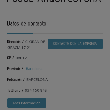
Datos de contacto
C. GRAN DE
Dirección /
CONTACTE CON LA EMPRESA
GRACIA 17 2º
08012
CP /
Barcelona
Provincia /
BARCELONA
Población /
934 150 848
Teléfono /
Más información