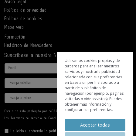
Aviso legal
Política de privacidad
Política de cookies
Mapa web
Formación
Histórico de Newsletters
Suscríbase a nuestra Newsletter
Utilizamos cookies propias y de
terceros para analizar nuestros
Email
servicios y mostrarle publicidad
relacionada con sus preferencias
Actividad
en base a un perfil elaborado a
partir de sus hábitos de
navegación (por ejemplo, páginas
Provincia
visitadas o videos vistos). Puedes
obtener más información y
configurar sus preferencias.
Este sitio está protegido por reCAPTCHA y se aplican la
Política de privacidad
y
los
Términos de servicio
de Google.
Aceptar todas
He leído y entiendo la
política de privacidad