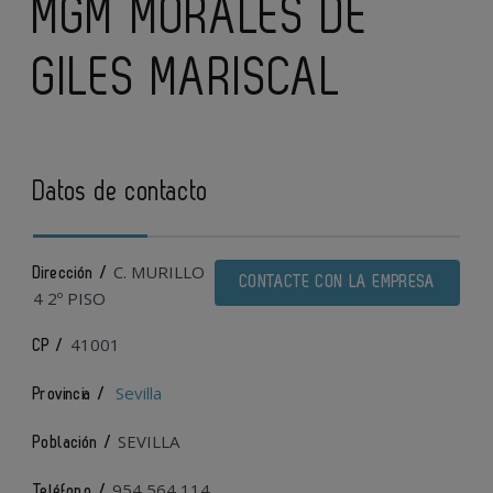
MGM MORALES DE
GILES MARISCAL
Datos de contacto
C. MURILLO
Dirección /
CONTACTE CON LA EMPRESA
4 2º PISO
41001
CP /
Sevilla
Provincia /
SEVILLA
Población /
954 564 114
Teléfono /