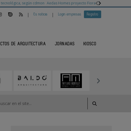
ia tecnológica, según cdmon
Aedas Homes proyecto Fiora
Ganadores Architec
|
|
Es noticia
Login empresas
Registro
ECTOS DE ARQUITECTURA
JORNADAS
KIOSCO