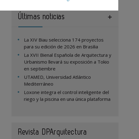
Últimas noticias
La XIV Biau selecciona 174 proyectos
para su edición de 2026 en Brasilia
La XVII Bienal Española de Arquitectura y
Urbanismo llevará su exposición a Tokio
en septiembre
UTAMED, Universidad Atlántico
Mediterráneo
Loxone integra el control inteligente del
riego y la piscina en una única plataforma
Revista DPArquitectura