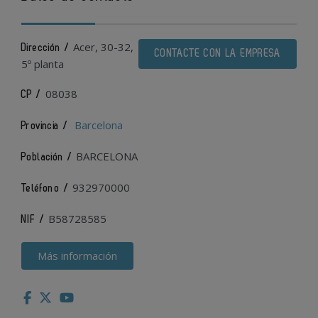
Acer, 30-32,
Dirección /
CONTACTE CON LA EMPRESA
5º planta
08038
CP /
Barcelona
Provincia /
BARCELONA
Población /
932970000
Teléfono /
B58728585
NIF /
Más información