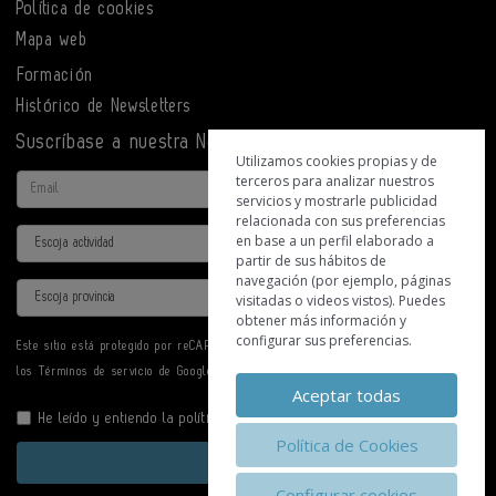
Política de cookies
Mapa web
Formación
Histórico de Newsletters
Suscríbase a nuestra Newsletter
Utilizamos cookies propias y de
terceros para analizar nuestros
Email
servicios y mostrarle publicidad
relacionada con sus preferencias
Actividad
en base a un perfil elaborado a
partir de sus hábitos de
navegación (por ejemplo, páginas
Provincia
visitadas o videos vistos). Puedes
obtener más información y
configurar sus preferencias.
Este sitio está protegido por reCAPTCHA y se aplican la
Política de privacidad
y
los
Términos de servicio
de Google.
Aceptar todas
He leído y entiendo la
política de privacidad
Política de Cookies
Enviar
Configurar cookies