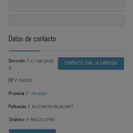
Datos de contacto
C/ San José,
Dirección /
CONTACTE CON LA EMPRESA
6
03002
CP /
Alicante
Provincia /
ALICANTE/ALACANT
Población /
965212796
Teléfono /