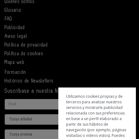
Quiénes somos
Glosario
FAQ
Publicidad
Aviso legal
Política de privacidad
Política de cookies
Mapa web
Formación
Histórico de Newsletters
Suscríbase a nuestra Newsletter
Utilizamos cookies propias y de
terceros para analizar nuestros
Email
servicios y mostrarle publicidad
relacionada con sus preferencias
Actividad
en base a un perfil elaborado a
partir de sus hábitos de
navegación (por ejemplo, páginas
Provincia
visitadas o videos vistos). Puedes