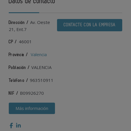
Datos de contacto
Av. Oeste
Dirección /
CONTACTE CON LA EMPRESA
21, Ent.7
46001
CP /
Valencia
Provincia /
VALENCIA
Población /
963510911
Teléfono /
B09926270
NIF /
Más información