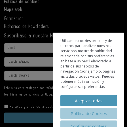
Política de cookies
Mapa web
Formación
Histórico de Newsletters
Suscríbase a nuestra Newsletter
Utilizamos cookies propias y de
terceros para analizar nuestros
Email
servicios y mostrarle publicidad
relacionada con sus preferencias
Actividad
en base a un perfil elaborado a
partir de sus hábitos de
navegación (por ejemplo, páginas
Provincia
visitadas o videos vistos). Puedes
obtener más información y
configurar sus preferencias.
Este sitio está protegido por reCAPTCHA y se aplican la
Política de privacidad
y
los
Términos de servicio
de Google.
Aceptar todas
He leído y entiendo la
política de privacidad
Política de Cookies
Enviar
Configurar cookies