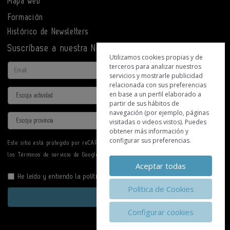
Mapa web
Formación
Histórico de Newsletters
Suscríbase a nuestra Newsletter
Utilizamos cookies propias y de
terceros para analizar nuestros
Email
servicios y mostrarle publicidad
relacionada con sus preferencias
Actividad
en base a un perfil elaborado a
partir de sus hábitos de
navegación (por ejemplo, páginas
Provincia
visitadas o videos vistos). Puedes
obtener más información y
configurar sus preferencias.
Este sitio está protegido por reCAPTCHA y se aplican la
Política de privacidad
y
los
Términos de servicio
de Google.
Aceptar todas
He leído y entiendo la
política de privacidad
Política de Cookies
Enviar
Configurar cookies