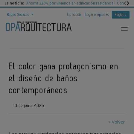
Es noticia:
Ahorra 320 € por vivienda en edificación residencial
Congreso 
Redes Sociales
Es noticia
Login empresas
Registro
El color gana protagonismo en
el diseño de baños
contemporáneos
10 de junio, 2026
< Volver
Las nuevas tendencias apuestan por espacios