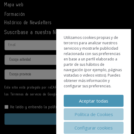
Mapa web
Formación
Histórico de Newsletters
Suscríbase a nuestra Newsletter
Utilizamos cookies propias y de
terceros para analizar nuestros
Email
servicios y mostrarle publicidad
relacionada con sus preferencias
Actividad
en base a un perfil elaborado a
partir de sus hábitos de
navegación (por ejemplo, páginas
Provincia
visitadas o videos vistos). Puedes
obtener más información y
configurar sus preferencias.
Este sitio está protegido por reCAPTCHA y se aplican la
Política de privacidad
y
los
Términos de servicio
de Google.
Aceptar todas
He leído y entiendo la
política de privacidad
Política de Cookies
Enviar
Configurar cookies